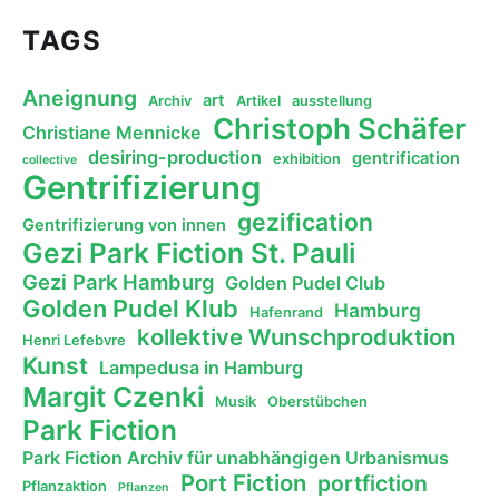
TAGS
Aneignung
art
Archiv
Artikel
ausstellung
Christoph Schäfer
Christiane Mennicke
desiring-production
gentrification
exhibition
collective
Gentrifizierung
gezification
Gentrifizierung von innen
Gezi Park Fiction St. Pauli
Gezi Park Hamburg
Golden Pudel Club
Golden Pudel Klub
Hamburg
Hafenrand
kollektive Wunschproduktion
Henri Lefebvre
Kunst
Lampedusa in Hamburg
Margit Czenki
Musik
Oberstübchen
Park Fiction
Park Fiction Archiv für unabhängigen Urbanismus
Port Fiction
portfiction
Pflanzaktion
Pflanzen