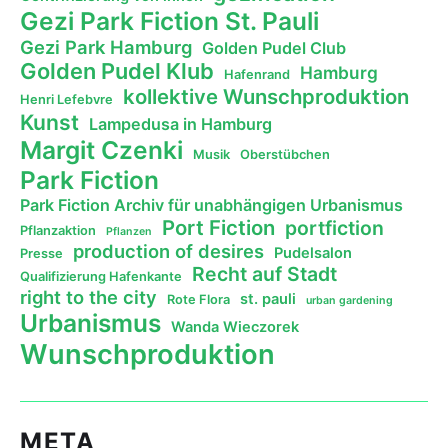
Gezi Park Fiction St. Pauli
Gezi Park Hamburg
Golden Pudel Club
Golden Pudel Klub
Hamburg
Hafenrand
kollektive Wunschproduktion
Henri Lefebvre
Kunst
Lampedusa in Hamburg
Margit Czenki
Musik
Oberstübchen
Park Fiction
Park Fiction Archiv für unabhängigen Urbanismus
Port Fiction
portfiction
Pflanzaktion
Pflanzen
production of desires
Pudelsalon
Presse
Recht auf Stadt
Qualifizierung Hafenkante
right to the city
st. pauli
Rote Flora
urban gardening
Urbanismus
Wanda Wieczorek
Wunschproduktion
META