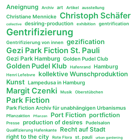
Aneignung
art
Archiv
Artikel
ausstellung
Christoph Schäfer
Christiane Mennicke
desiring-production
gentrification
exhibition
collective
Gentrifizierung
gezification
Gentrifizierung von innen
Gezi Park Fiction St. Pauli
Gezi Park Hamburg
Golden Pudel Club
Golden Pudel Klub
Hamburg
Hafenrand
kollektive Wunschproduktion
Henri Lefebvre
Kunst
Lampedusa in Hamburg
Margit Czenki
Musik
Oberstübchen
Park Fiction
Park Fiction Archiv für unabhängigen Urbanismus
Port Fiction
portfiction
Pflanzaktion
Pflanzen
production of desires
Pudelsalon
Presse
Recht auf Stadt
Qualifizierung Hafenkante
right to the city
st. pauli
Rote Flora
urban gardening