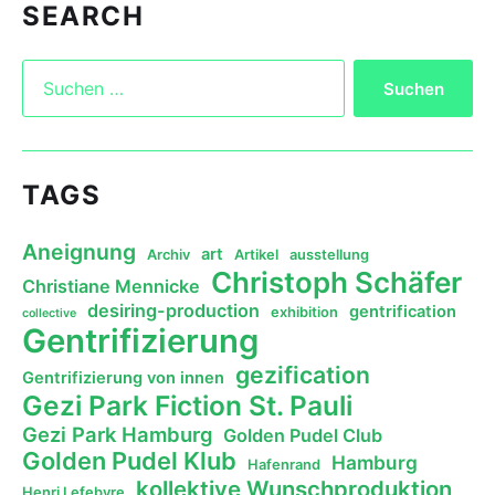
SEARCH
TAGS
Aneignung
art
Archiv
Artikel
ausstellung
Christoph Schäfer
Christiane Mennicke
desiring-production
gentrification
exhibition
collective
Gentrifizierung
gezification
Gentrifizierung von innen
Gezi Park Fiction St. Pauli
Gezi Park Hamburg
Golden Pudel Club
Golden Pudel Klub
Hamburg
Hafenrand
kollektive Wunschproduktion
Henri Lefebvre