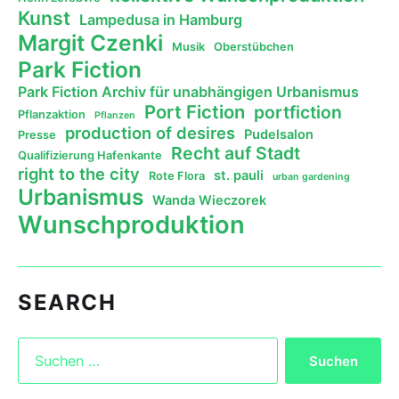
Kunst
Lampedusa in Hamburg
Margit Czenki
Musik
Oberstübchen
Park Fiction
Park Fiction Archiv für unabhängigen Urbanismus
Port Fiction
portfiction
Pflanzaktion
Pflanzen
production of desires
Pudelsalon
Presse
Recht auf Stadt
Qualifizierung Hafenkante
right to the city
st. pauli
Rote Flora
urban gardening
Urbanismus
Wanda Wieczorek
Wunschproduktion
SEARCH