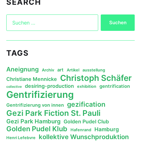
SEARCH
TAGS
Aneignung
art
Archiv
Artikel
ausstellung
Christoph Schäfer
Christiane Mennicke
desiring-production
gentrification
exhibition
collective
Gentrifizierung
gezification
Gentrifizierung von innen
Gezi Park Fiction St. Pauli
Gezi Park Hamburg
Golden Pudel Club
Golden Pudel Klub
Hamburg
Hafenrand
kollektive Wunschproduktion
Henri Lefebvre