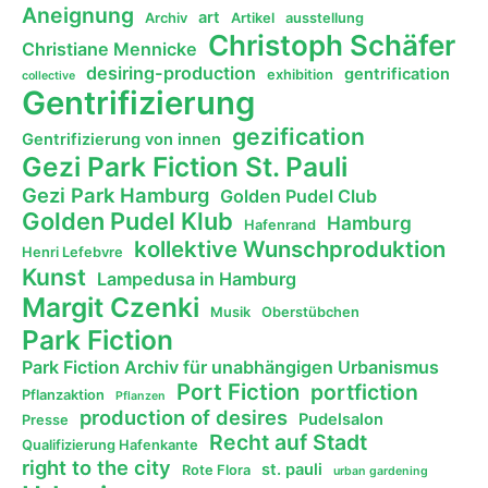
Aneignung
art
Archiv
Artikel
ausstellung
Christoph Schäfer
Christiane Mennicke
desiring-production
gentrification
exhibition
collective
Gentrifizierung
gezification
Gentrifizierung von innen
Gezi Park Fiction St. Pauli
Gezi Park Hamburg
Golden Pudel Club
Golden Pudel Klub
Hamburg
Hafenrand
kollektive Wunschproduktion
Henri Lefebvre
Kunst
Lampedusa in Hamburg
Margit Czenki
Musik
Oberstübchen
Park Fiction
Park Fiction Archiv für unabhängigen Urbanismus
Port Fiction
portfiction
Pflanzaktion
Pflanzen
production of desires
Pudelsalon
Presse
Recht auf Stadt
Qualifizierung Hafenkante
right to the city
st. pauli
Rote Flora
urban gardening