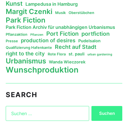
Kunst
Lampedusa in Hamburg
Margit Czenki
Musik
Oberstübchen
Park Fiction
Park Fiction Archiv für unabhängigen Urbanismus
Port Fiction
portfiction
Pflanzaktion
Pflanzen
production of desires
Pudelsalon
Presse
Recht auf Stadt
Qualifizierung Hafenkante
right to the city
st. pauli
Rote Flora
urban gardening
Urbanismus
Wanda Wieczorek
Wunschproduktion
SEARCH