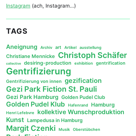
Instagram
(ach, Instagram…)
TAGS
Aneignung
art
Archiv
Artikel
ausstellung
Christoph Schäfer
Christiane Mennicke
desiring-production
gentrification
exhibition
collective
Gentrifizierung
gezification
Gentrifizierung von innen
Gezi Park Fiction St. Pauli
Gezi Park Hamburg
Golden Pudel Club
Golden Pudel Klub
Hamburg
Hafenrand
kollektive Wunschproduktion
Henri Lefebvre
Kunst
Lampedusa in Hamburg
Margit Czenki
Musik
Oberstübchen