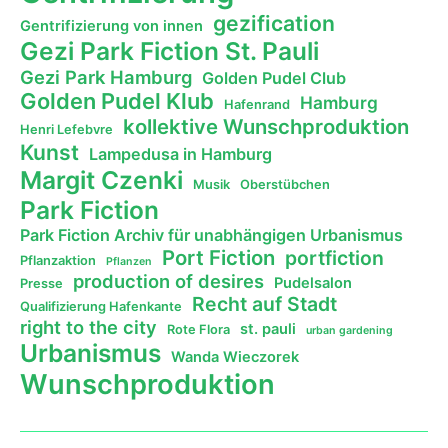
gezification
Gentrifizierung von innen
Gezi Park Fiction St. Pauli
Gezi Park Hamburg
Golden Pudel Club
Golden Pudel Klub
Hamburg
Hafenrand
kollektive Wunschproduktion
Henri Lefebvre
Kunst
Lampedusa in Hamburg
Margit Czenki
Musik
Oberstübchen
Park Fiction
Park Fiction Archiv für unabhängigen Urbanismus
Port Fiction
portfiction
Pflanzaktion
Pflanzen
production of desires
Pudelsalon
Presse
Recht auf Stadt
Qualifizierung Hafenkante
right to the city
st. pauli
Rote Flora
urban gardening
Urbanismus
Wanda Wieczorek
Wunschproduktion