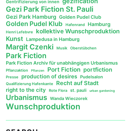
gezification
Gentrifizierung von innen
Gezi Park Fiction St. Pauli
Gezi Park Hamburg
Golden Pudel Club
Golden Pudel Klub
Hamburg
Hafenrand
kollektive Wunschproduktion
Henri Lefebvre
Kunst
Lampedusa in Hamburg
Margit Czenki
Musik
Oberstübchen
Park Fiction
Park Fiction Archiv für unabhängigen Urbanismus
Port Fiction
portfiction
Pflanzaktion
Pflanzen
production of desires
Pudelsalon
Presse
Recht auf Stadt
Qualifizierung Hafenkante
right to the city
st. pauli
Rote Flora
urban gardening
Urbanismus
Wanda Wieczorek
Wunschproduktion