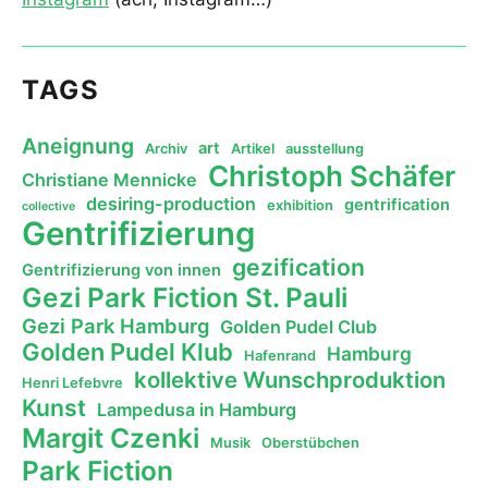
TAGS
Aneignung
art
Archiv
Artikel
ausstellung
Christoph Schäfer
Christiane Mennicke
desiring-production
gentrification
exhibition
collective
Gentrifizierung
gezification
Gentrifizierung von innen
Gezi Park Fiction St. Pauli
Gezi Park Hamburg
Golden Pudel Club
Golden Pudel Klub
Hamburg
Hafenrand
kollektive Wunschproduktion
Henri Lefebvre
Kunst
Lampedusa in Hamburg
Margit Czenki
Musik
Oberstübchen
Park Fiction