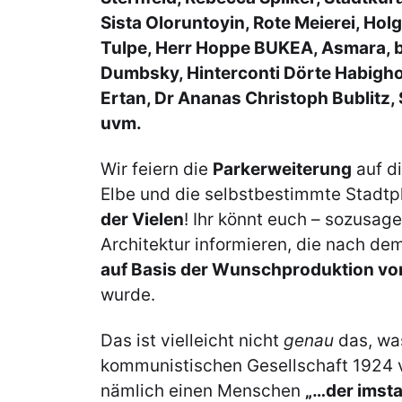
Sista Oloruntoyin, Rote Meierei, Hol
Tulpe, Herr Hoppe BUKEA, Asmara, b
Dumbsky, Hinterconti Dörte Habigho
Ertan, Dr Ananas Christoph Bublitz, S
uvm.
Wir feiern die
Parkerweiterung
auf di
Elbe und die selbstbestimmte Stadt
der
Vielen
! Ihr könnt euch – sozusag
Architektur informieren, die nach 
auf Basis der Wunschproduktion v
wurde.
Das ist vielleicht nicht
genau
das, was
kommunistischen Gesellschaft 1924 
nämlich einen Menschen
„…
der imsta