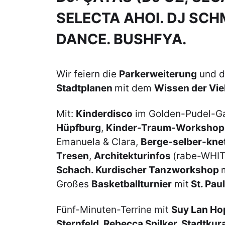
SELECTA AHOI. DJ SCH
DANCE. BUSHFYA.
Wir feiern die
Parkerweiterung
und 
Stadtplanen
mit dem
Wissen der Vie
Mit:
Kinderdisco
im Golden-Pudel-Ga
Hüpfburg
,
Kinder-Traum-Workshop
Emanuela & Clara,
Berge-selber-kne
Tresen
,
Architekturinfos
(rabe-WHIT
Schach. Kurdischer Tanzworkshop
Großes
Basketballturnier
mit
St. Paul
Fünf-Minuten-Terrine mit
Suy Lan Ho
Sternfeld, Rebecca Spilker, Stadtku