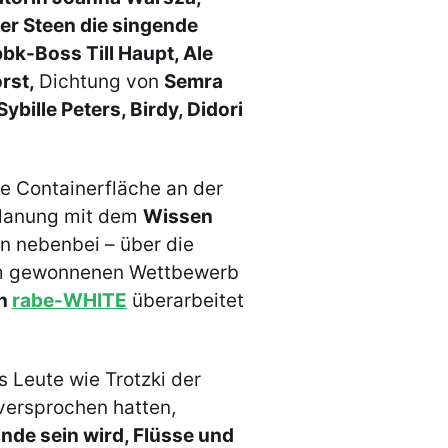
ger Steen die singende
bk-Boss Till Haupt, Ale
rst,
Dichtung von
Semra
ybille Peters, Birdy, Didori
e Containerfläche an der
planung mit dem
Wissen
en nebenbei – über die
dem gewonnenen Wettbewerb
on
rabe-WHITE
überarbeitet
 Leute wie Trotzki der
versprochen hatten,
nde sein wird, Flüsse und