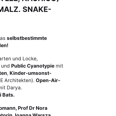
MALZ.
SNAKE-
das
selbstbestimmte
len!
rten und Locke,
und
Public Cyanotypie
mit
ten
,
Kinder-umsonst-
E Architekten).
Open-Air-
mit Darya.
i Bats.
pmann, Prof Dr Nora
ratorin Joanna Warsza,