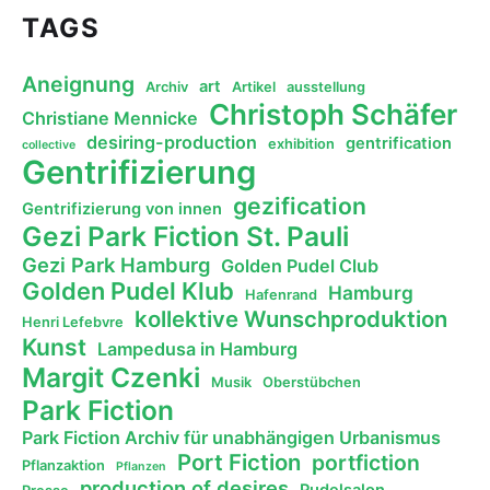
TAGS
Aneignung
art
Archiv
Artikel
ausstellung
Christoph Schäfer
Christiane Mennicke
desiring-production
gentrification
exhibition
collective
Gentrifizierung
gezification
Gentrifizierung von innen
Gezi Park Fiction St. Pauli
Gezi Park Hamburg
Golden Pudel Club
Golden Pudel Klub
Hamburg
Hafenrand
kollektive Wunschproduktion
Henri Lefebvre
Kunst
Lampedusa in Hamburg
Margit Czenki
Musik
Oberstübchen
Park Fiction
Park Fiction Archiv für unabhängigen Urbanismus
Port Fiction
portfiction
Pflanzaktion
Pflanzen
production of desires