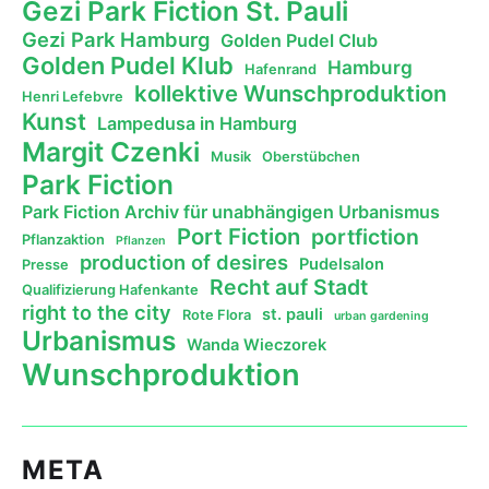
Gezi Park Fiction St. Pauli
Gezi Park Hamburg
Golden Pudel Club
Golden Pudel Klub
Hamburg
Hafenrand
kollektive Wunschproduktion
Henri Lefebvre
Kunst
Lampedusa in Hamburg
Margit Czenki
Musik
Oberstübchen
Park Fiction
Park Fiction Archiv für unabhängigen Urbanismus
Port Fiction
portfiction
Pflanzaktion
Pflanzen
production of desires
Pudelsalon
Presse
Recht auf Stadt
Qualifizierung Hafenkante
right to the city
st. pauli
Rote Flora
urban gardening
Urbanismus
Wanda Wieczorek
Wunschproduktion
META