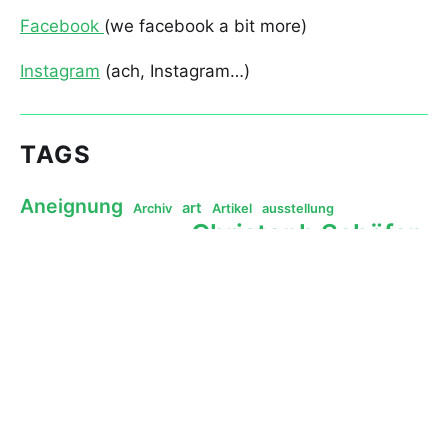
Facebook
(we facebook a bit more)
Instagram
(ach, Instagram…)
TAGS
Aneignung
art
Archiv
Artikel
ausstellung
Christoph Schäfer
Christiane Mennicke
desiring-production
gentrification
exhibition
collective
Gentrifizierung
gezification
Gentrifizierung von innen
Gezi Park Fiction St. Pauli
Gezi Park Hamburg
Golden Pudel Club
Golden Pudel Klub
Hamburg
Hafenrand
kollektive Wunschproduktion
Henri Lefebvre
Kunst
Lampedusa in Hamburg