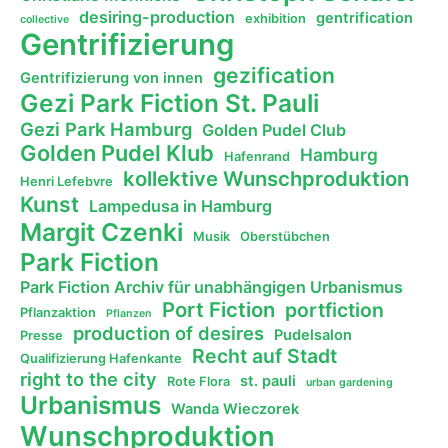
desiring-production
gentrification
exhibition
collective
Gentrifizierung
gezification
Gentrifizierung von innen
Gezi Park Fiction St. Pauli
Gezi Park Hamburg
Golden Pudel Club
Golden Pudel Klub
Hamburg
Hafenrand
kollektive Wunschproduktion
Henri Lefebvre
Kunst
Lampedusa in Hamburg
Margit Czenki
Musik
Oberstübchen
Park Fiction
Park Fiction Archiv für unabhängigen Urbanismus
Port Fiction
portfiction
Pflanzaktion
Pflanzen
production of desires
Pudelsalon
Presse
Recht auf Stadt
Qualifizierung Hafenkante
right to the city
st. pauli
Rote Flora
urban gardening
Urbanismus
Wanda Wieczorek
Wunschproduktion