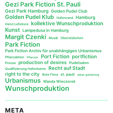
Gezi Park Fiction St. Pauli
Gezi Park Hamburg
Golden Pudel Club
Golden Pudel Klub
Hamburg
Hafenrand
kollektive Wunschproduktion
Henri Lefebvre
Kunst
Lampedusa in Hamburg
Margit Czenki
Musik
Oberstübchen
Park Fiction
Park Fiction Archiv für unabhängigen Urbanismus
Port Fiction
portfiction
Pflanzaktion
Pflanzen
production of desires
Pudelsalon
Presse
Recht auf Stadt
Qualifizierung Hafenkante
right to the city
st. pauli
Rote Flora
urban gardening
Urbanismus
Wanda Wieczorek
Wunschproduktion
META