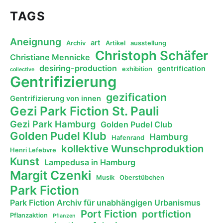
TAGS
Aneignung
art
Archiv
Artikel
ausstellung
Christoph Schäfer
Christiane Mennicke
desiring-production
gentrification
exhibition
collective
Gentrifizierung
gezification
Gentrifizierung von innen
Gezi Park Fiction St. Pauli
Gezi Park Hamburg
Golden Pudel Club
Golden Pudel Klub
Hamburg
Hafenrand
kollektive Wunschproduktion
Henri Lefebvre
Kunst
Lampedusa in Hamburg
Margit Czenki
Musik
Oberstübchen
Park Fiction
Park Fiction Archiv für unabhängigen Urbanismus
Port Fiction
portfiction
Pflanzaktion
Pflanzen