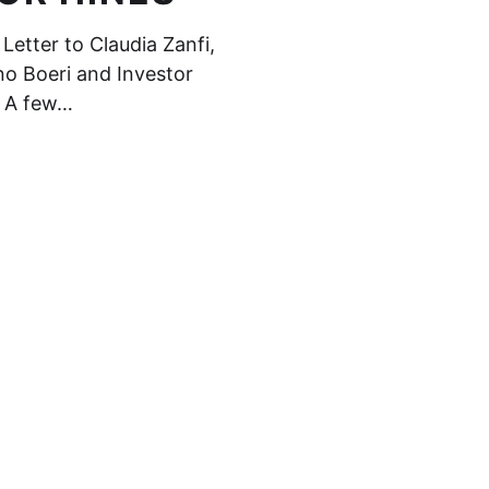
Letter to Claudia Zanfi,
no Boeri and Investor
0 A few…