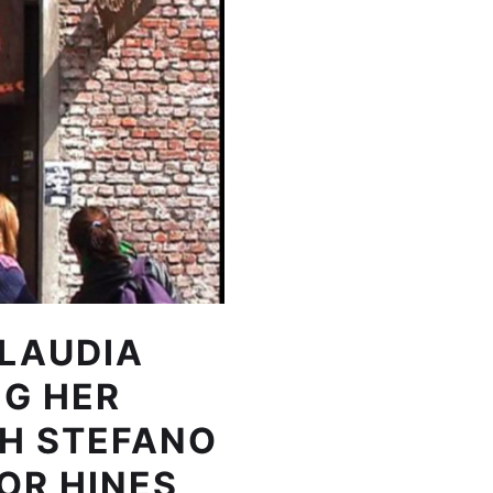
CLAUDIA
NG HER
H STEFANO
OR HINES