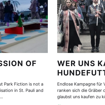
SSION OF
WER UNS K
HUNDEFUTT
 Park Fiction is not a
Endlose Kampagne für V
isation in St. Pauli and
ranken sich die Gräber d
d…
glaubst uns kaufen zu 