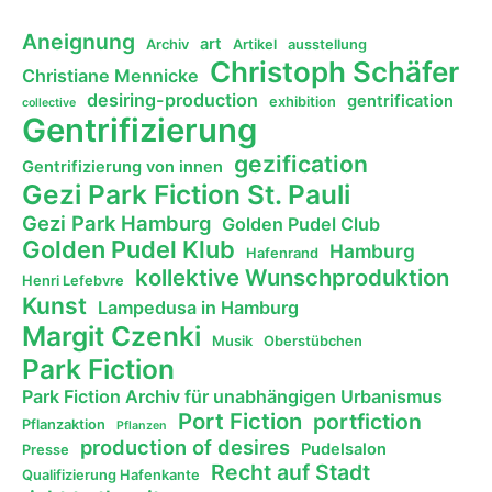
Aneignung
art
Archiv
Artikel
ausstellung
Christoph Schäfer
Christiane Mennicke
desiring-production
gentrification
exhibition
collective
Gentrifizierung
gezification
Gentrifizierung von innen
Gezi Park Fiction St. Pauli
Gezi Park Hamburg
Golden Pudel Club
Golden Pudel Klub
Hamburg
Hafenrand
kollektive Wunschproduktion
Henri Lefebvre
Kunst
Lampedusa in Hamburg
Margit Czenki
Musik
Oberstübchen
Park Fiction
Park Fiction Archiv für unabhängigen Urbanismus
Port Fiction
portfiction
Pflanzaktion
Pflanzen
production of desires
Pudelsalon
Presse
Recht auf Stadt
Qualifizierung Hafenkante