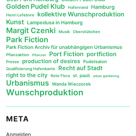
Golden Pudel Klub
Hamburg
Hafenrand
kollektive Wunschproduktion
Henri Lefebvre
Kunst
Lampedusa in Hamburg
Margit Czenki
Musik
Oberstübchen
Park Fiction
Park Fiction Archiv für unabhängigen Urbanismus
Port Fiction
portfiction
Pflanzaktion
Pflanzen
production of desires
Pudelsalon
Presse
Recht auf Stadt
Qualifizierung Hafenkante
right to the city
st. pauli
Rote Flora
urban gardening
Urbanismus
Wanda Wieczorek
Wunschproduktion
META
Anmelden