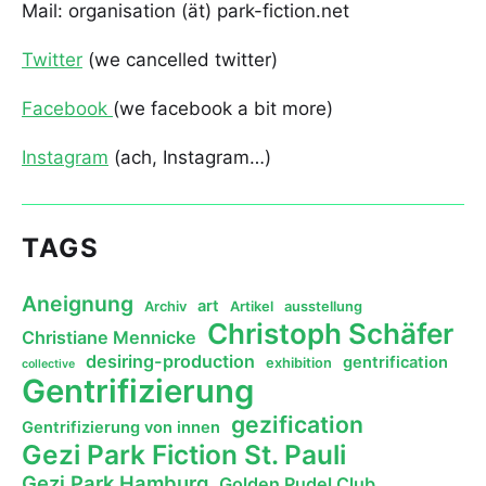
Mail: organisation (ät) park-fiction.net
Twitter
(we cancelled twitter)
Facebook
(we facebook a bit more)
Instagram
(ach, Instagram…)
TAGS
Aneignung
art
Archiv
Artikel
ausstellung
Christoph Schäfer
Christiane Mennicke
desiring-production
gentrification
exhibition
collective
Gentrifizierung
gezification
Gentrifizierung von innen
Gezi Park Fiction St. Pauli
Gezi Park Hamburg
Golden Pudel Club