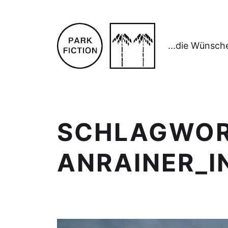
...die Wünsch
SCHLAGWO
ANRAINER_I