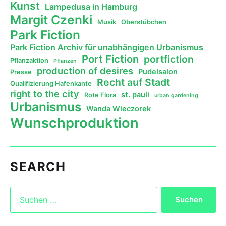
Kunst
Lampedusa in Hamburg
Margit Czenki
Musik
Oberstübchen
Park Fiction
Park Fiction Archiv für unabhängigen Urbanismus
Port Fiction
portfiction
Pflanzaktion
Pflanzen
production of desires
Pudelsalon
Presse
Recht auf Stadt
Qualifizierung Hafenkante
right to the city
st. pauli
Rote Flora
urban gardening
Urbanismus
Wanda Wieczorek
Wunschproduktion
SEARCH