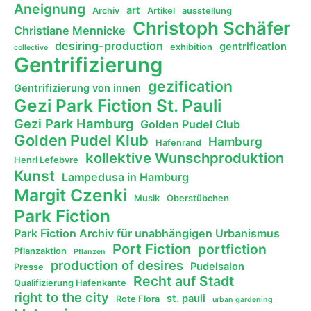
Aneignung
art
Archiv
Artikel
ausstellung
Christoph Schäfer
Christiane Mennicke
desiring-production
gentrification
exhibition
collective
Gentrifizierung
gezification
Gentrifizierung von innen
Gezi Park Fiction St. Pauli
Gezi Park Hamburg
Golden Pudel Club
Golden Pudel Klub
Hamburg
Hafenrand
kollektive Wunschproduktion
Henri Lefebvre
Kunst
Lampedusa in Hamburg
Margit Czenki
Musik
Oberstübchen
Park Fiction
Park Fiction Archiv für unabhängigen Urbanismus
Port Fiction
portfiction
Pflanzaktion
Pflanzen
production of desires
Pudelsalon
Presse
Recht auf Stadt
Qualifizierung Hafenkante
right to the city
st. pauli
Rote Flora
urban gardening