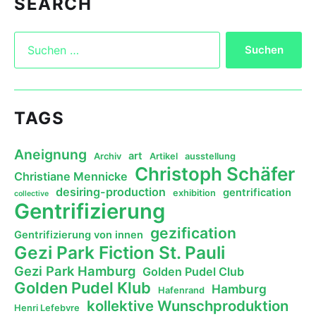
SEARCH
TAGS
Aneignung
art
Archiv
Artikel
ausstellung
Christoph Schäfer
Christiane Mennicke
desiring-production
gentrification
exhibition
collective
Gentrifizierung
gezification
Gentrifizierung von innen
Gezi Park Fiction St. Pauli
Gezi Park Hamburg
Golden Pudel Club
Golden Pudel Klub
Hamburg
Hafenrand
kollektive Wunschproduktion
Henri Lefebvre