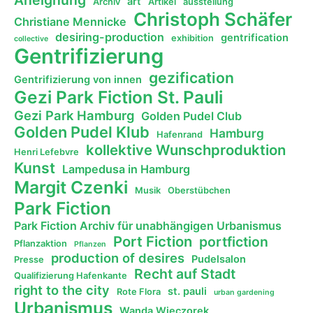
Aneignung
art
Archiv
Artikel
ausstellung
Christoph Schäfer
Christiane Mennicke
desiring-production
gentrification
exhibition
collective
Gentrifizierung
gezification
Gentrifizierung von innen
Gezi Park Fiction St. Pauli
Gezi Park Hamburg
Golden Pudel Club
Golden Pudel Klub
Hamburg
Hafenrand
kollektive Wunschproduktion
Henri Lefebvre
Kunst
Lampedusa in Hamburg
Margit Czenki
Musik
Oberstübchen
Park Fiction
Park Fiction Archiv für unabhängigen Urbanismus
Port Fiction
portfiction
Pflanzaktion
Pflanzen
production of desires
Pudelsalon
Presse
Recht auf Stadt
Qualifizierung Hafenkante
right to the city
st. pauli
Rote Flora
urban gardening
Urbanismus
Wanda Wieczorek