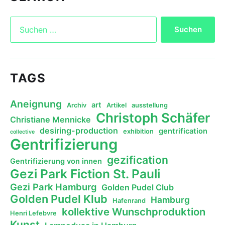
TAGS
Aneignung
art
Archiv
Artikel
ausstellung
Christoph Schäfer
Christiane Mennicke
desiring-production
gentrification
exhibition
collective
Gentrifizierung
gezification
Gentrifizierung von innen
Gezi Park Fiction St. Pauli
Gezi Park Hamburg
Golden Pudel Club
Golden Pudel Klub
Hamburg
Hafenrand
kollektive Wunschproduktion
Henri Lefebvre
Kunst