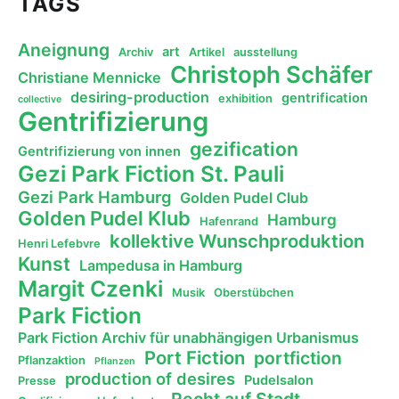
TAGS
Aneignung
art
Archiv
Artikel
ausstellung
Christoph Schäfer
Christiane Mennicke
desiring-production
gentrification
exhibition
collective
Gentrifizierung
gezification
Gentrifizierung von innen
Gezi Park Fiction St. Pauli
Gezi Park Hamburg
Golden Pudel Club
Golden Pudel Klub
Hamburg
Hafenrand
kollektive Wunschproduktion
Henri Lefebvre
Kunst
Lampedusa in Hamburg
Margit Czenki
Musik
Oberstübchen
Park Fiction
Park Fiction Archiv für unabhängigen Urbanismus
Port Fiction
portfiction
Pflanzaktion
Pflanzen
production of desires
Pudelsalon
Presse
Recht auf Stadt