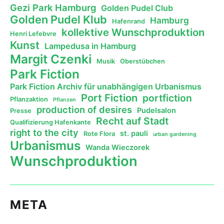
Gezi Park Hamburg
Golden Pudel Club
Golden Pudel Klub
Hamburg
Hafenrand
kollektive Wunschproduktion
Henri Lefebvre
Kunst
Lampedusa in Hamburg
Margit Czenki
Musik
Oberstübchen
Park Fiction
Park Fiction Archiv für unabhängigen Urbanismus
Port Fiction
portfiction
Pflanzaktion
Pflanzen
production of desires
Pudelsalon
Presse
Recht auf Stadt
Qualifizierung Hafenkante
right to the city
st. pauli
Rote Flora
urban gardening
Urbanismus
Wanda Wieczorek
Wunschproduktion
META