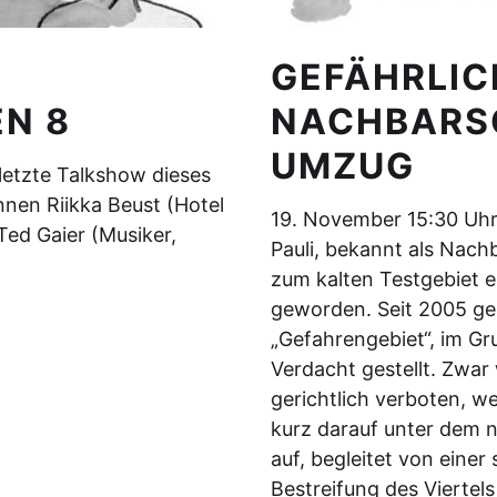
GEFÄHRLIC
N 8
NACHBARS
UMZUG
letzte Talkshow dieses
nen Riikka Beust (Hotel
19. November 15:30 Uhr a
 Ted Gaier (Musiker,
Pauli, bekannt als Nachb
zum kalten Testgebiet e
geworden. Seit 2005 gel
„Gefahrengebiet“, im G
Verdacht gestellt. Zwar
gerichtlich verboten, w
kurz darauf unter dem 
auf, begleitet von einer
Bestreifung des Viertel