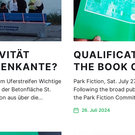
VITÄT
QUALIFICA
FENKANTE?
THE BOOK 
m Uferstreifen Wichtige
Park Fiction, Sat. July 
 der Betonfläche St.
Following the broad publ
ion aus über die…
the Park Fiction Commi
26. Juli 2024