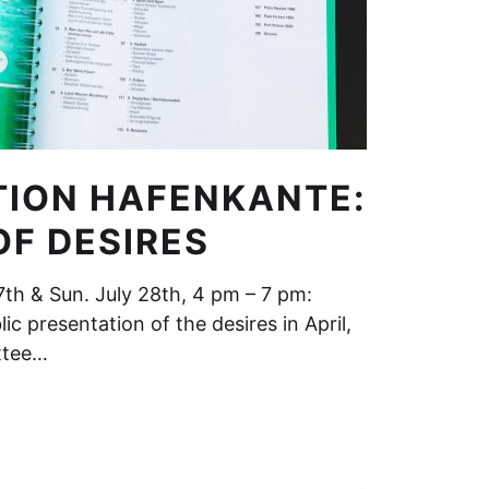
TION HAFENKANTE:
OF DESIRES
27th & Sun. July 28th, 4 pm – 7 pm:
ic presentation of the desires in April,
ttee…