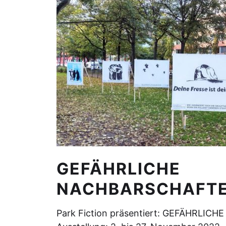
GEFÄHRLICHE
NACHBARSCHAFT
Park Fiction präsentiert: GEFÄHRLI