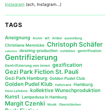
Instagram
(ach, Instagram…)
TAGS
Aneignung
art
Archiv
Artikel
ausstellung
Christoph Schäfer
Christiane Mennicke
desiring-production
gentrification
exhibition
collective
Gentrifizierung
gezification
Gentrifizierung von innen
Gezi Park Fiction St. Pauli
Gezi Park Hamburg
Golden Pudel Club
Golden Pudel Klub
Hamburg
Hafenrand
kollektive Wunschproduktion
Henri Lefebvre
Kunst
Lampedusa in Hamburg
Margit Czenki
Musik
Oberstübchen