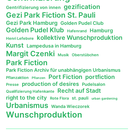
gezification
Gentrifizierung von innen
Gezi Park Fiction St. Pauli
Gezi Park Hamburg
Golden Pudel Club
Golden Pudel Klub
Hamburg
Hafenrand
kollektive Wunschproduktion
Henri Lefebvre
Kunst
Lampedusa in Hamburg
Margit Czenki
Musik
Oberstübchen
Park Fiction
Park Fiction Archiv für unabhängigen Urbanismus
Port Fiction
portfiction
Pflanzaktion
Pflanzen
production of desires
Pudelsalon
Presse
Recht auf Stadt
Qualifizierung Hafenkante
right to the city
st. pauli
Rote Flora
urban gardening
Urbanismus
Wanda Wieczorek
Wunschproduktion