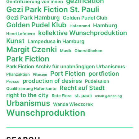
gezification
Gentrifizierung von innen
Gezi Park Fiction St. Pauli
Gezi Park Hamburg
Golden Pudel Club
Golden Pudel Klub
Hamburg
Hafenrand
kollektive Wunschproduktion
Henri Lefebvre
Kunst
Lampedusa in Hamburg
Margit Czenki
Musik
Oberstübchen
Park Fiction
Park Fiction Archiv für unabhängigen Urbanismus
Port Fiction
portfiction
Pflanzaktion
Pflanzen
production of desires
Pudelsalon
Presse
Recht auf Stadt
Qualifizierung Hafenkante
right to the city
st. pauli
Rote Flora
urban gardening
Urbanismus
Wanda Wieczorek
Wunschproduktion