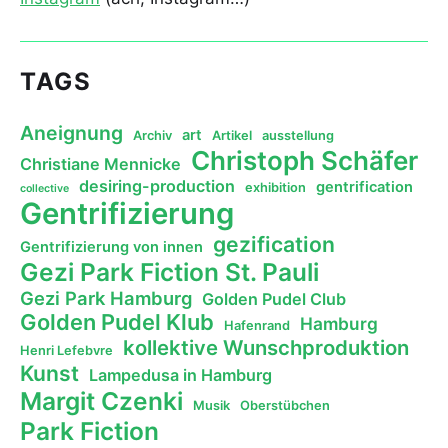
TAGS
Aneignung
art
Archiv
Artikel
ausstellung
Christoph Schäfer
Christiane Mennicke
desiring-production
gentrification
exhibition
collective
Gentrifizierung
gezification
Gentrifizierung von innen
Gezi Park Fiction St. Pauli
Gezi Park Hamburg
Golden Pudel Club
Golden Pudel Klub
Hamburg
Hafenrand
kollektive Wunschproduktion
Henri Lefebvre
Kunst
Lampedusa in Hamburg
Margit Czenki
Musik
Oberstübchen
Park Fiction