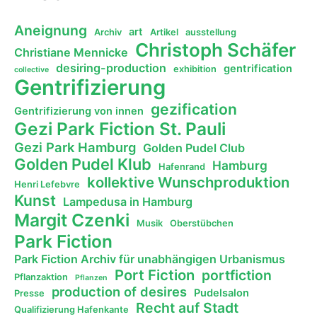
Aneignung
art
Archiv
Artikel
ausstellung
Christoph Schäfer
Christiane Mennicke
desiring-production
gentrification
exhibition
collective
Gentrifizierung
gezification
Gentrifizierung von innen
Gezi Park Fiction St. Pauli
Gezi Park Hamburg
Golden Pudel Club
Golden Pudel Klub
Hamburg
Hafenrand
kollektive Wunschproduktion
Henri Lefebvre
Kunst
Lampedusa in Hamburg
Margit Czenki
Musik
Oberstübchen
Park Fiction
Park Fiction Archiv für unabhängigen Urbanismus
Port Fiction
portfiction
Pflanzaktion
Pflanzen
production of desires
Pudelsalon
Presse
Recht auf Stadt
Qualifizierung Hafenkante