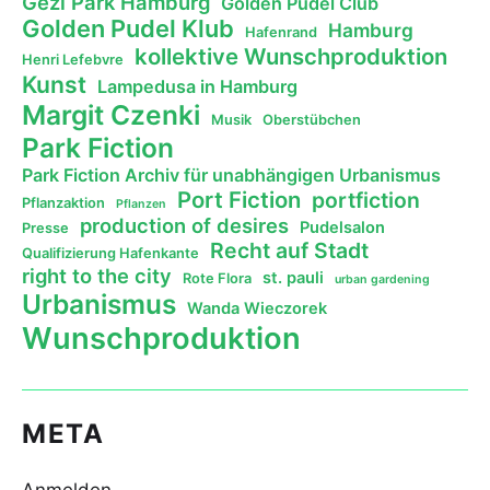
Gezi Park Hamburg
Golden Pudel Club
Golden Pudel Klub
Hamburg
Hafenrand
kollektive Wunschproduktion
Henri Lefebvre
Kunst
Lampedusa in Hamburg
Margit Czenki
Musik
Oberstübchen
Park Fiction
Park Fiction Archiv für unabhängigen Urbanismus
Port Fiction
portfiction
Pflanzaktion
Pflanzen
production of desires
Pudelsalon
Presse
Recht auf Stadt
Qualifizierung Hafenkante
right to the city
st. pauli
Rote Flora
urban gardening
Urbanismus
Wanda Wieczorek
Wunschproduktion
META