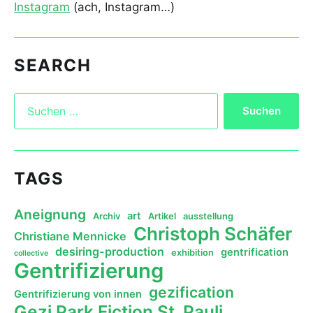
Instagram
(ach, Instagram…)
SEARCH
TAGS
Aneignung
art
Archiv
Artikel
ausstellung
Christoph Schäfer
Christiane Mennicke
desiring-production
gentrification
exhibition
collective
Gentrifizierung
gezification
Gentrifizierung von innen
Gezi Park Fiction St. Pauli