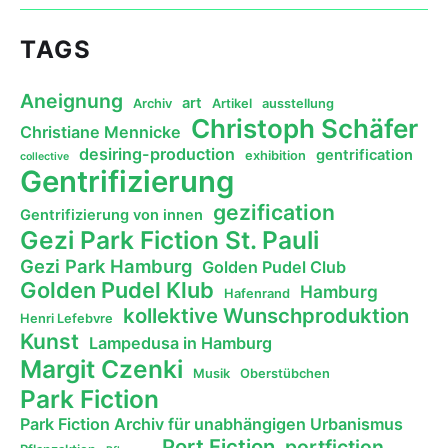
TAGS
Aneignung
art
Archiv
Artikel
ausstellung
Christoph Schäfer
Christiane Mennicke
desiring-production
gentrification
exhibition
collective
Gentrifizierung
gezification
Gentrifizierung von innen
Gezi Park Fiction St. Pauli
Gezi Park Hamburg
Golden Pudel Club
Golden Pudel Klub
Hamburg
Hafenrand
kollektive Wunschproduktion
Henri Lefebvre
Kunst
Lampedusa in Hamburg
Margit Czenki
Musik
Oberstübchen
Park Fiction
Park Fiction Archiv für unabhängigen Urbanismus
Port Fiction
portfiction