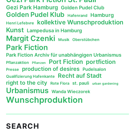
Gezi Park Hamburg
Golden Pudel Club
Golden Pudel Klub
Hamburg
Hafenrand
kollektive Wunschproduktion
Henri Lefebvre
Kunst
Lampedusa in Hamburg
Margit Czenki
Musik
Oberstübchen
Park Fiction
Park Fiction Archiv für unabhängigen Urbanismus
Port Fiction
portfiction
Pflanzaktion
Pflanzen
production of desires
Pudelsalon
Presse
Recht auf Stadt
Qualifizierung Hafenkante
right to the city
st. pauli
Rote Flora
urban gardening
Urbanismus
Wanda Wieczorek
Wunschproduktion
SEARCH