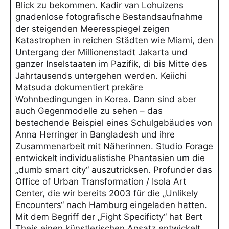
Blick zu bekommen. Kadir van Lohuizens
gnadenlose fotografische Bestandsaufnahme
der steigenden Meeresspiegel zeigen
Katastrophen in reichen Städten wie Miami, den
Untergang der Millionenstadt Jakarta und
ganzer Inselstaaten im Pazifik, di bis Mitte des
Jahrtausends untergehen werden. Keiichi
Matsuda dokumentiert prekäre
Wohnbedingungen in Korea. Dann sind aber
auch Gegenmodelle zu sehen – das
bestechende Beispiel eines Schulgebäudes von
Anna Herringer in Bangladesh und ihre
Zusammenarbeit mit Näherinnen. Studio Forage
entwickelt individualistishe Phantasien um die
„dumb smart city“ auszutricksen. Profunder das
Office of Urban Transformation / Isola Art
Center, die wir bereits 2003 für die „Unlikely
Encounters“ nach Hamburg eingeladen hatten.
Mit dem Begriff der „Fight Specificty“ hat Bert
Theis einen künstlerischen Ansatz entwickelt,