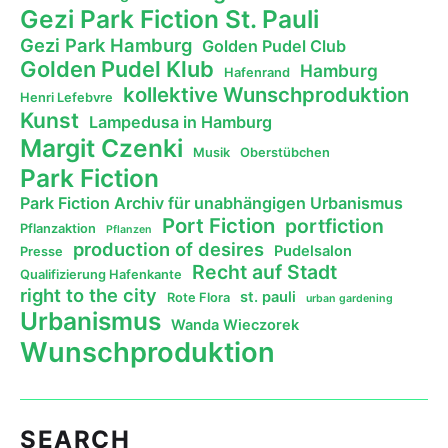
Gezi Park Fiction St. Pauli
Gezi Park Hamburg
Golden Pudel Club
Golden Pudel Klub
Hamburg
Hafenrand
kollektive Wunschproduktion
Henri Lefebvre
Kunst
Lampedusa in Hamburg
Margit Czenki
Musik
Oberstübchen
Park Fiction
Park Fiction Archiv für unabhängigen Urbanismus
Port Fiction
portfiction
Pflanzaktion
Pflanzen
production of desires
Pudelsalon
Presse
Recht auf Stadt
Qualifizierung Hafenkante
right to the city
st. pauli
Rote Flora
urban gardening
Urbanismus
Wanda Wieczorek
Wunschproduktion
SEARCH