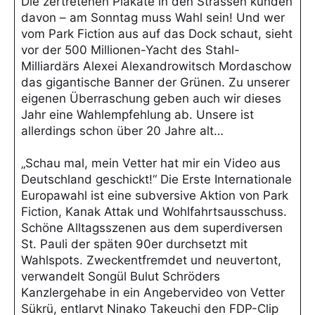
Die zertretenen Plakate in den Strassen künden
davon – am Sonntag muss Wahl sein! Und wer
vom Park Fiction aus auf das Dock schaut, sieht
vor der 500 Millionen-Yacht des Stahl-
Milliardärs Alexei Alexandrowitsch Mordaschow
das gigantische Banner der Grünen. Zu unserer
eigenen Überraschung geben auch wir dieses
Jahr eine Wahlempfehlung ab. Unsere ist
allerdings schon über 20 Jahre alt…
„Schau mal, mein Vetter hat mir ein Video aus
Deutschland geschickt!“ Die Erste Internationale
Europawahl ist eine subversive Aktion von Park
Fiction, Kanak Attak und Wohlfahrtsausschuss.
Schöne Alltagsszenen aus dem superdiversen
St. Pauli der späten 90er durchsetzt mit
Wahlspots. Zweckentfremdet und neuvertont,
verwandelt Songül Bulut Schröders
Kanzlergehabe in ein Angebervideo von Vetter
Sükrü, entlarvt Ninako Takeuchi den FDP-Clip