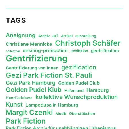
TAGS
Aneignung
art
Archiv
Artikel
ausstellung
Christoph Schäfer
Christiane Mennicke
desiring-production
gentrification
exhibition
collective
Gentrifizierung
gezification
Gentrifizierung von innen
Gezi Park Fiction St. Pauli
Gezi Park Hamburg
Golden Pudel Club
Golden Pudel Klub
Hamburg
Hafenrand
kollektive Wunschproduktion
Henri Lefebvre
Kunst
Lampedusa in Hamburg
Margit Czenki
Musik
Oberstübchen
Park Fiction
Park Fiction Archiv für unabhängigen Urbanismus